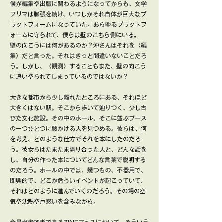
僕が編集や出版に関わるようになってからも、文学
フリマは膨張を続け、いつしかそれ自体が巨大なプ
ラットフォームになっていた。あらゆるプラットフ
ォームに守られて、僕らは壁のこちら側にいる。
壁の向こうには何があるのか？沖さんはそれを〈編
集〉だと言った。それはきっと間違いないことだろ
う。しかし、〈観測〉することもまた、壁の向こう
に追いやられてしまっているのではないか？
大きな都市から少し離れたところにある、それほど
大きくはない駅。そこから歩いて辿りつく、少し古
びた文化施設。その中のホール。そこに並ぶブース
の一つひとつに腰かける人を見つめる。彼らは、何
を考え、どのような仕方でそれを本にしたのだろ
う。彼女らはたまたま隣り合った人と、どんな話を
し、自分の作った本についてどんな言葉で説明する
のだろう。ホールの中では、幾つもの、不器用で、
即興的で、どこか危ういイベントが起こっていて、
それはどのように進んでいくのだろう。その場の空
気や沈黙や戸惑いを含みながら。