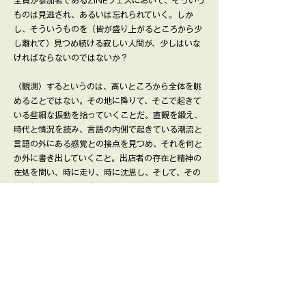
全員が参加者であるZINEフェスにおいて、そういう
ものは見逃され、あるいは忘れられていく。しか
し、そういうものを（皆が盛り上がるところから少
し離れて）見つめ続ける寂しい人間が、少しはいな
ければならないのではないか？
〈観測〉するというのは、高いところから全体を眺
めることではない。その地に降りて、そこで起きて
いる些細な振動を拾っていくことだ。直観を鍛え、
時代と情況を読み、言語の内側で起きている潮流と
言語の外にある感覚との接点を見つめ、それを何と
か外に書き出していくこと。出店者の存在と精神の
在処を問い、時に走り、時に沈思し、そして、その
場で起きていることを見つめ続けること。
〈編集〉もまた、そこから始まるのだろう。巨大な
壁の存在を嘆くことからではなく、その手前で起こ
っている小さな出来事を徹底的に見つめることか
ら。名付けようもないモノや、うまく言葉にならな
いコト。そこで偶然生まれた反応の一つひとつを拾
い上げることから。大きなプラットフォームの中で
均され、回収されていくものとは別の仕方で、ここ