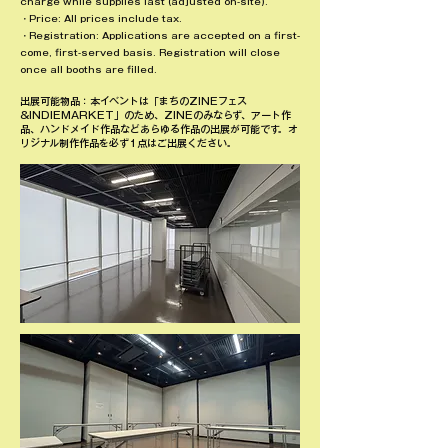
charge while supplies last (adjusted on-site).
・Price: All prices include tax.
・Registration: Applications are accepted on a first-
come, first-served basis. Registration will close
once all booths are filled.
​出展可能物品：本イベントは「まちのZINEフェス
&INDIEMARKET」のため、​ZINEのみならず、アート作
品、ハンドメイド作品などあらゆる作品の出展が可能です。オ
リジナル制作作品を必ず1点はご出展ください。