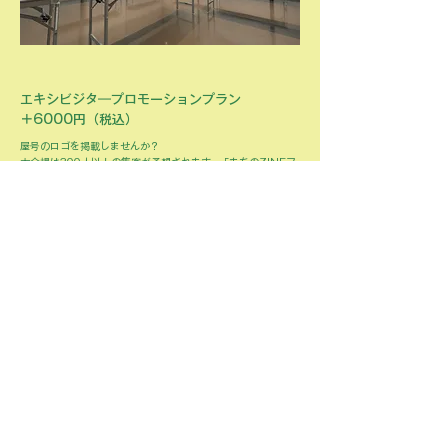
エキシビジタ―プロモーションプラン
​＋6000円（税込）
屋号のロゴを掲載しませんか？
​本会場は300人以上の集客が予想されます。「まちのZINEフ
ェス」では、当日配布パンフレット・WEBサイトへロゴ掲載
をし、広くプロモーション・ブランディングすることが可能で
す。
「まちのZINEフェス&INDIEMARKET」共通規
定、ルール