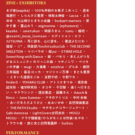
ZINE+ EXHIBITORS
まぴ家(mapike) ・ 100%米粉のお菓子 こめっこ ・ 週末
逃避行 ・ しらんけど書房 ・ 柿助＆榊音 ・ Lacca ・ よた
ゆゆ ・ 大山崎ひとまち小会議 ・ bodyart marrons ・ 背
中す春 ・ 葉山みう ・ miginorina ・ (ephemere) ・
kayoko. ・ umetukun ・ 眺望ろまん ・ rumu ・ 橘明 ・
@osenti_keizo_lovinson ・ エディション・エフ ・
JUTSUWA ・ 耳に詩を、心に詩を。 ・ 書店よむにわ ・
猫街 ・ ☆°。倶楽部/hoshitsubuclub ・ THE SECOND
SKELETON ・ マツバラボ ・ 結yui ・ STIRKE HOLE ・
Something with Dance ・ 紺 ・ パセリ ・ 本と人がつな
がるコミュニティ のりっこの森 ・ マチノニワ ・ ペリカ
ンの手癖 ・ mugi ・ 大喜庵 ・ onishi ai ・ ぴらみ ・ 劇団
三毛猫座 ・ 福吉 ロッカ ・ マジシャン万博 ・ まとも書房
・ ときいろ通信なごみ ・ 吉野千明 ・ 今野ワカ ・
finder3 ・ YOHAKU CLUB ・ アトリエまつお ・ 夜空鳥
試作所 ・ 嘘学研究所 ・ オコギ ・ 千羽智 ・ 遠くへ行きた
い ・ サクラシンジ ・ 燈台書店 ・ 困難さん ・ AzusA &
Rincs ・ June Summer ・ アキのアトリエ ・ 中村 末琳
・ あいだをただようひと ・ あおいかめ ・ 自然探偵書店
・ THE PATH Studio ・ サチモレナコラージュアート ・
Gabi Amorosa ・ LightGivers合同会社 ・ MOGU
MOGU ・ クラゲ観察室/ひらがなことば作家/あやな ・
トラウマ舎 ・ 旅と夫と訪問看護師 ・ SuiSou
​PERFORMANCE