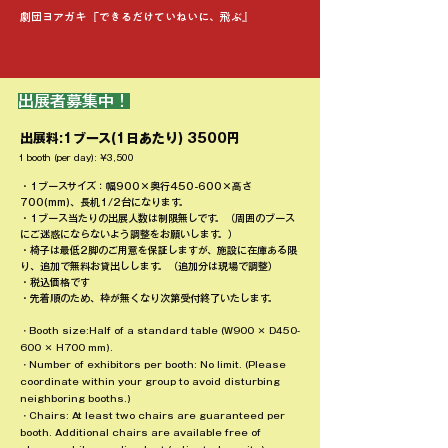
劇団ヨアガキ 『できるだけていねいに、飛ぶ』
​出展者募集中！
出展料:1ブース(1日あたり) 3500円
1 booth (per day): ¥3,500
・1ブースサイズ：幅900×奥行450-600×高さ
700(mm)、長机1/2台になります。
​・1ブース当たりの出展人数は制限無しです。（周囲のブース
にご迷惑にならないよう調整をお願いします。）
・椅子は最低2脚のご用意を保証しますが、施設に在庫ある限
り、追加で無料お貸出しします。（追加分は現場で調整）
・税込価格です
・先着順のため、枠が無くなり次第受付終了いたします。
・Booth size:Half of a standard table (W900 × D450-
600 × H700 mm).
・Number of exhibitors per booth: No limit. (Please
coordinate within your group to avoid disturbing
neighboring booths.)
・Chairs: At least two chairs are guaranteed per
booth. Additional chairs are available free of