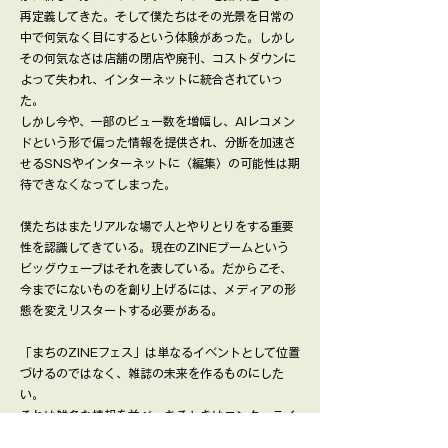
再定義してきた。そして僕たちはその光景を日常の
中で何気なく目にするという体験があった。しかし
その何気なさは店舗の閉店や廃刊、コストダウンに
よって失われ、インターネットに統合されていっ
た。
しかし今や、一部のビュー数を増幅し、AIレコメン
ドという形で偏った情報を提供され、分断を加速さ
せるSNSやインターネットに〈編集〉の可能性は期
待できなくなってしまった。
僕たちはまたリアルな場で人とやりとりをする重要
性を認識してきている。現在のZINEブームという
ビッグウェーブはそれを表している。だからこそ、
今までにないものを創り上げるには、メディアの形
態を変えリスタートする必要がある。
「まちのZINEフェス」は単なるイベントとして位置
づけるのではなく、雑誌の未来を作るものにした
い。
それは雑多な情報を並べ、あるときはエンターテイ
ンメントと人文を、まちづくりとストリートを、観