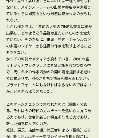
作って売って届けることにおいては合理的かもしれ
ないし、メインストリームの出版や書店が生き残っ
ているうちは即売会という形態は良かったのかもし
れない。
しかし僕たちは、1年前の大型のZINE即売会に誰が
出展し、どのような作品群が並んでいたのかを覚え
ていない。そのために、地域・年代・ジャンルなど
の多層のレイヤーから注目の作家を取り上げること
もできない。
かつての雑誌やメディアが廃れていき、ZINEの盛
り上がりとブックフェスに希望が託されつつある中
で、既に各々の作家活動の公開の場を提供するだけ
では物足りず、別のかたちで情報を編み直していく
プラットフォームにしなければならないのではない
か、と考えるようになった。
このゲームチェンジで失われたのは〈編集〉であ
る。それは今の時代のカルチャーを追いかけ見つめ
る力であり、読者に新しい視点を与える力であり、
新しい知を切り拓く力だ。
雑誌、展示、店舗の棚。第三者による〈編集〉こそ
が、新しいカルチャーやプレイヤーを掘り起こし、